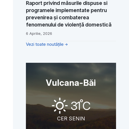
Raport privind măsurile dispuse si
programele implementate pentru
prevenirea și combaterea
fenomenului de violență domestică
6 Aprilie, 2026
Vezi toate noutățile
Vulcana-Băi
°
31
C
CER SENIN