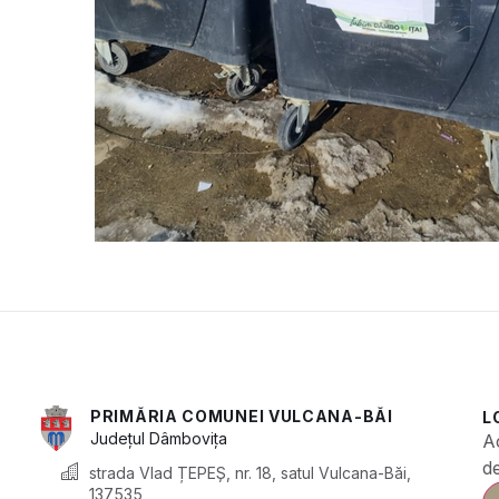
PRIMĂRIA COMUNEI VULCANA-BĂI
L
Județul
Dâmbovița
A
de
strada Vlad ȚEPEȘ, nr. 18, satul Vulcana-Băi,
137535