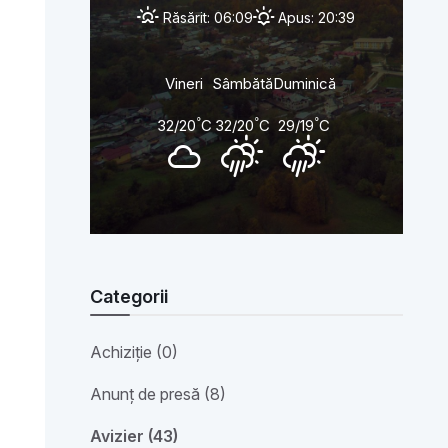
Răsărit: 06:09
Apus: 20:39
Vineri
Sâmbătă
Duminică
°
°
°
32/20
C
32/20
C
29/19
C
Categorii
Achiziție (0)
Anunț de presă (8)
Avizier (43)