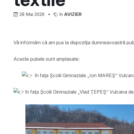
28 Mai 2026
în
AVIZIER
Vă informăm că am pus la dispoziţia dumneavoastră pubel
Aceste pubele sunt amplasate:
în faţa Şcolii Gimnaziale „Ion MAREŞ” Vulcan
în faţa Şcolii Gimnaziale „Vlad ŢEPEŞ” Vulcana d