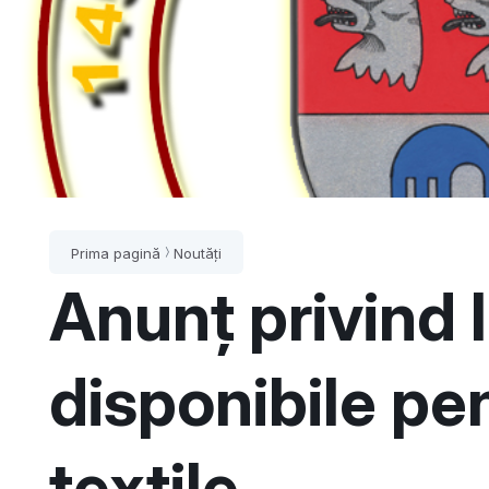
Prima pagină
Noutăți
Anunț privind l
disponibile pe
textile