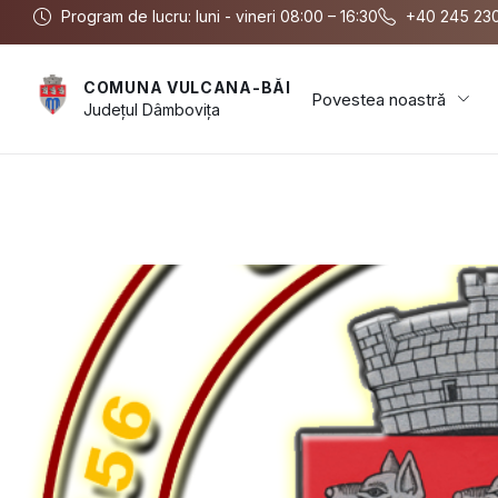
Program de lucru: luni - vineri 08:00 – 16:30
+40 245 23
COMUNA VULCANA-BĂI
Povestea noastră
Județul
Dâmbovița