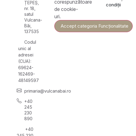
corespunzătoare
ȚEPEȘ,
condiții
nr. 18,
de cookie-
satul
uri.
Vulcana-
Băi,
Accept categoria Funcționalitate
137535
Codul
unic al
adresei
(CUA):
69624-
162469-
48149597
primaria@vulcanabai.ro
+40
245
230
890
+40
245 230