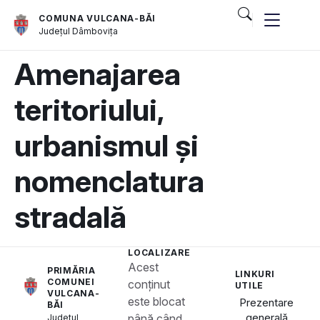
COMUNA VULCANA-BĂI
Județul
Dâmbovița
Amenajarea
teritoriului,
urbanismul și
nomenclatura
stradală
LOCALIZARE
Acest
PRIMĂRIA
LINKURI
COMUNEI
conținut
UTILE
VULCANA-
este blocat
Prezentare
BĂI
generală
până când
Județul