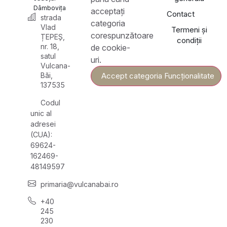
Dâmbovița
acceptați
Contact
strada
categoria
Vlad
Termeni și
corespunzătoare
ȚEPEȘ,
condiții
nr. 18,
de cookie-
satul
uri.
Vulcana-
Băi,
Accept categoria Funcționalitate
137535
Codul
unic al
adresei
(CUA):
69624-
162469-
48149597
primaria@vulcanabai.ro
+40
245
230