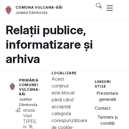
COMUNA VULCANA-BĂI
Județul
Dâmbovița
Relații publice,
informatizare și
arhiva
LOCALIZARE
Acest
PRIMĂRIA
LINKURI
COMUNEI
conținut
UTILE
VULCANA-
este blocat
Prezentare
BĂI
generală
până când
Județul
Dâmbovița
acceptați
Contact
strada
categoria
Vlad
Termeni și
corespunzătoare
ȚEPEȘ,
condiții
nr. 18,
de cookie-