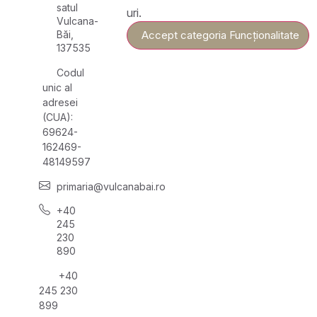
satul
uri.
Vulcana-
Băi,
Accept categoria Funcționalitate
137535
Codul
unic al
adresei
(CUA):
69624-
162469-
48149597
primaria@vulcanabai.ro
+40
245
230
890
+40
245 230
899