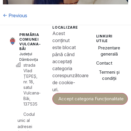
←
Previous
LOCALIZARE
Acest
PRIMĂRIA
LINKURI
COMUNEI
conținut
UTILE
VULCANA-
este blocat
Prezentare
BĂI
generală
până când
Județul
Dâmbovița
acceptați
Contact
strada
categoria
Vlad
Termeni și
corespunzătoare
ȚEPEȘ,
condiții
nr. 18,
de cookie-
satul
uri.
Vulcana-
Băi,
Accept categoria Funcționalitate
137535
Codul
unic al
adresei