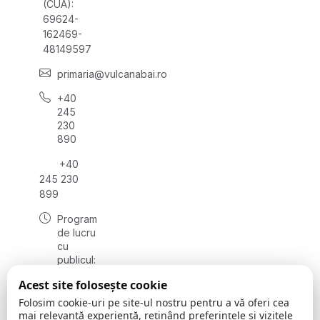
(CUA):
69624-
162469-
48149597
primaria@vulcanabai.ro
+40
245
230
890
+40
245 230
899
Program
de lucru
cu
publicul:
luni -
Acest site folosește cookie
vineri
08:00 –
Folosim cookie-uri pe site-ul nostru pentru a vă oferi cea
16:30
mai relevantă experiență, reținând preferințele și vizitele