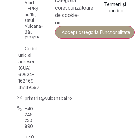
categoria
Vlad
Termeni și
corespunzătoare
ȚEPEȘ,
condiții
nr. 18,
de cookie-
satul
uri.
Vulcana-
Băi,
Accept categoria Funcționalitate
137535
Codul
unic al
adresei
(CUA):
69624-
162469-
48149597
primaria@vulcanabai.ro
+40
245
230
890
+40