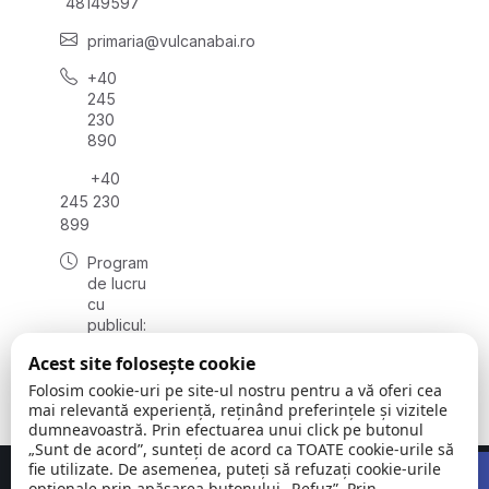
48149597
primaria@vulcanabai.ro
+40
245
230
890
+40
245 230
899
Program
de lucru
cu
publicul:
luni -
Acest site folosește cookie
vineri
08:00 –
Folosim cookie-uri pe site-ul nostru pentru a vă oferi cea
16:30
mai relevantă experiență, reținând preferințele și vizitele
dumneavoastră. Prin efectuarea unui click pe butonul
„Sunt de acord”, sunteți de acord ca TOATE cookie-urile să
Open 
fie utilizate. De asemenea, puteți să refuzați cookie-urile
Concept realizat de
Big Media Relații Publice SRL
opționale prin apăsarea butonului „Refuz”. Prin