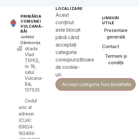
LOCALIZARE
Acest
PRIMĂRIA
LINKURI
COMUNEI
conținut
UTILE
VULCANA-
este blocat
Prezentare
BĂI
generală
până când
Județul
Dâmbovița
acceptați
Contact
strada
categoria
Vlad
Termeni și
corespunzătoare
ȚEPEȘ,
condiții
nr. 18,
de cookie-
satul
uri.
Vulcana-
Băi,
Accept categoria Funcționalitate
137535
Codul
unic al
adresei
(CUA):
69624-
162469-