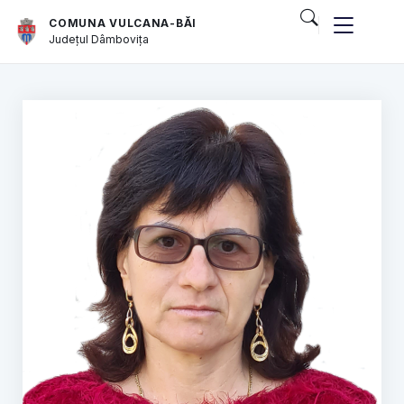
COMUNA VULCANA-BĂI
Județul
Dâmbovița