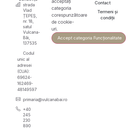
acceptați
Contact
strada
categoria
Vlad
Termeni și
corespunzătoare
ȚEPEȘ,
condiții
nr. 18,
de cookie-
satul
uri.
Vulcana-
Băi,
Accept categoria Funcționalitate
137535
Codul
unic al
adresei
(CUA):
69624-
162469-
48149597
primaria@vulcanabai.ro
+40
245
230
890