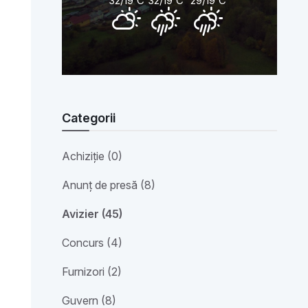
32/19
C
32/19
C
29/19
C
Categorii
Achiziție (0)
Anunț de presă (8)
Avizier (45)
Concurs (4)
Furnizori (2)
Guvern (8)