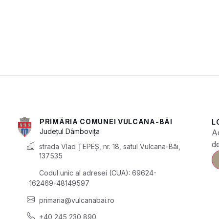
PRIMĂRIA COMUNEI VULCANA-BĂI
L
Județul
Dâmbovița
A
de
strada Vlad ȚEPEȘ, nr. 18, satul Vulcana-Băi,
137535
Codul unic al adresei (CUA): 69624-
162469-48149597
primaria@vulcanabai.ro
+40 245 230 890