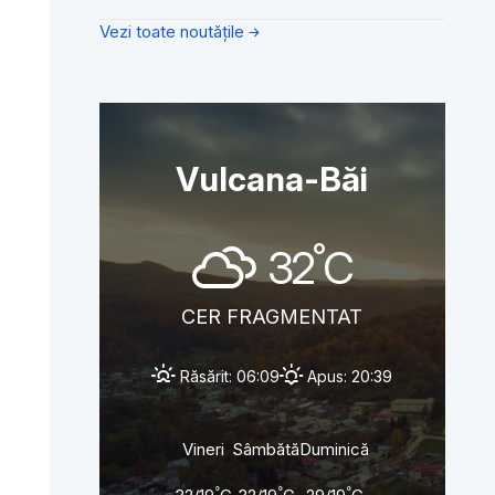
Vezi toate noutățile
Vulcana-Băi
°
32
C
CER FRAGMENTAT
Răsărit: 06:09
Apus: 20:39
Vineri
Sâmbătă
Duminică
°
°
°