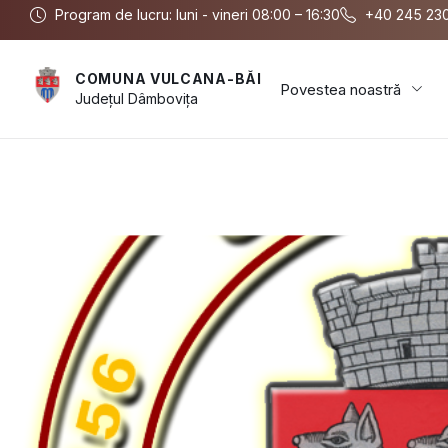
Program de lucru: luni - vineri 08:00 – 16:30
+40 245 23
COMUNA VULCANA-BĂI
Povestea noastră
Județul
Dâmbovița