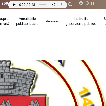
0 899
espre
Autoritățile
Instituțiile
S
Primăria
omună
publice locale
și serviciile publice