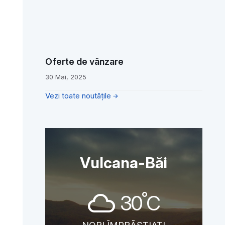
Oferte de vânzare
30 Mai, 2025
Vezi toate noutățile
Vulcana-Băi
°
30
C