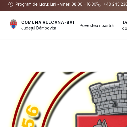
Program de lucru: luni - vineri 08:00 – 16:30
+40 245 23
D
COMUNA VULCANA-BĂI
Povestea noastră
Județul
Dâmbovița
c