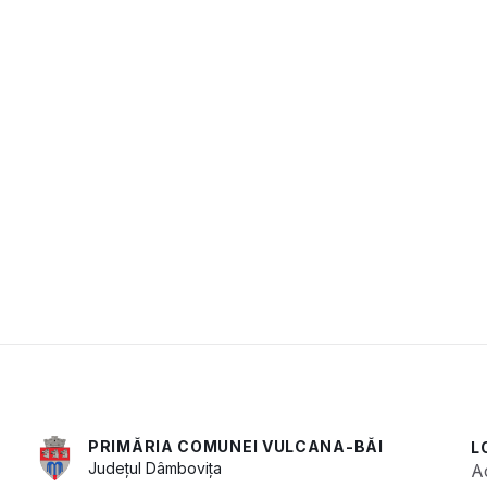
PRIMĂRIA COMUNEI VULCANA-BĂI
L
Județul
Dâmbovița
A