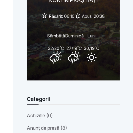
NORI ÎMPRĂȘTIAȚI
Răsărit: 06:10
Apus: 20:38
Sâmbătă
Duminică
Luni
°
°
°
32/20
C
27/19
C
30/19
C
Categorii
Achiziție (0)
Anunț de presă (8)