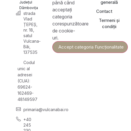
generală
până când
Județul
Dâmbovița
acceptați
Contact
strada
categoria
Vlad
Termeni și
corespunzătoare
ȚEPEȘ,
condiții
nr. 18,
de cookie-
satul
uri.
Vulcana-
Băi,
Accept categoria Funcționalitate
137535
Codul
unic al
adresei
(CUA):
69624-
162469-
48149597
primaria@vulcanabai.ro
+40
245
230