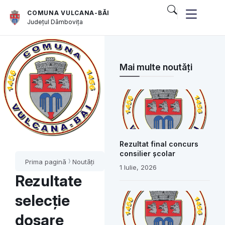
COMUNA VULCANA-BĂI
Județul
Dâmbovița
Mai multe noutăți
Rezultat final concurs
consilier școlar
Prima pagină
Noutăți
1 Iulie, 2026
Rezultate
selecție
dosare