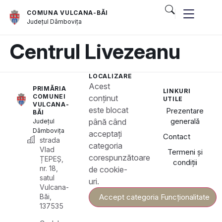
COMUNA VULCANA-BĂI
Județul
Dâmbovița
Centrul Livezeanu
LOCALIZARE
Acest
PRIMĂRIA
LINKURI
COMUNEI
conținut
UTILE
VULCANA-
este blocat
Prezentare
BĂI
generală
până când
Județul
Dâmbovița
acceptați
Contact
strada
categoria
Vlad
Termeni și
corespunzătoare
ȚEPEȘ,
condiții
nr. 18,
de cookie-
satul
uri.
Vulcana-
Băi,
Accept categoria Funcționalitate
137535