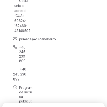
Codul
unic al
adresei
(CUA):
69624-
162469-
48149597
primaria@vulcanabai.ro
+40
245
230
890
+40
245 230
899
Program
de lucru
cu
publicul:
luni -