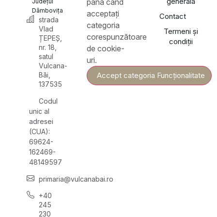
generală
până când
Județul
Dâmbovița
acceptați
Contact
strada
categoria
Vlad
Termeni și
corespunzătoare
ȚEPEȘ,
condiții
nr. 18,
de cookie-
satul
uri.
Vulcana-
Băi,
Accept categoria Funcționalitate
137535
Codul
unic al
adresei
(CUA):
69624-
162469-
48149597
primaria@vulcanabai.ro
+40
245
230