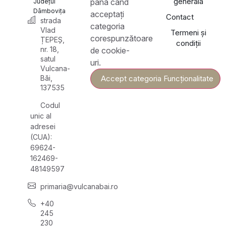
generală
până când
Județul
Dâmbovița
acceptați
Contact
strada
categoria
Vlad
Termeni și
corespunzătoare
ȚEPEȘ,
condiții
nr. 18,
de cookie-
satul
uri.
Vulcana-
Băi,
Accept categoria Funcționalitate
137535
Codul
unic al
adresei
(CUA):
69624-
162469-
48149597
primaria@vulcanabai.ro
+40
245
230